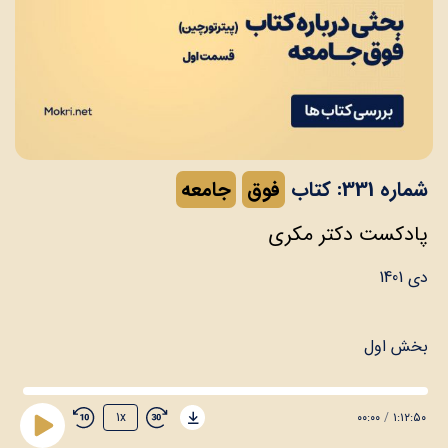
شماره 331: کتاب
فوق
جامعه
پادکست دکتر مکری
دی 1401
بخش اول
۰۰:۰۰
/
۱:۱۲:۵۰
1x