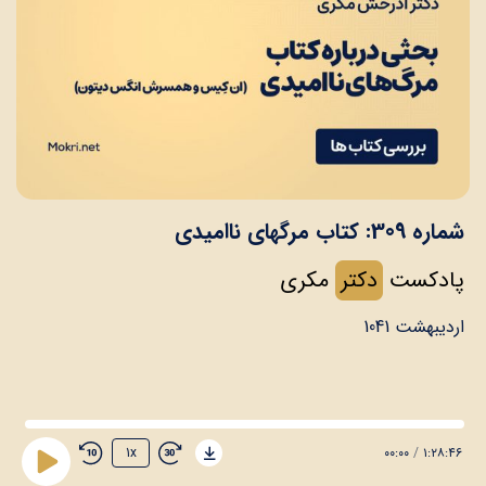
شماره 309: کتاب مرگهای ناامیدی
پادکست
دکتر
مکری
اردیبهشت 1041
۰۰:۰۰
/
۱:۲۸:۴۶
1x