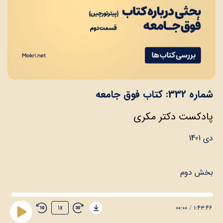
شماره 332: کتاب فوق جامعه
پادکست دکتر مکری
دی 1401
بخش دوم
۰۰:۰۰
/
۱:۴۳:۴۶
1x