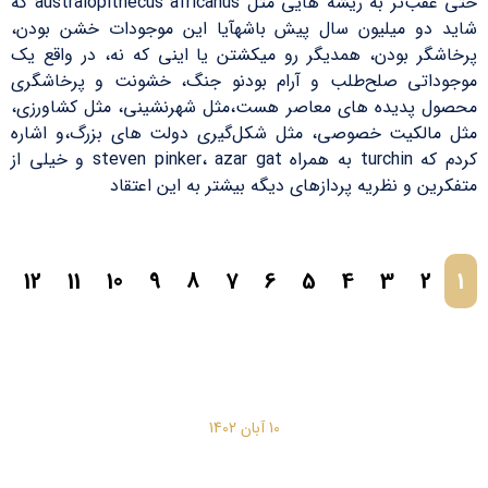
حتی عقب‌تر به ریشه هایی مثل australopithecus africanus که
شاید دو میلیون سال پیش باشهآیا این موجودات خشن بودن،
پرخاشگر بودن، همدیگر رو میکشتن یا اینی که نه، در واقع یک
موجوداتی صلح‌طلب و آرام بودنو جنگ، خشونت و پرخاشگری
محصول پدیده های معاصر هست،مثل شهرنشینی، مثل کشاورزی،
مثل مالکیت خصوصی، مثل شکل‌گیری دولت های بزرگ،و اشاره
کردم که turchin به همراه steven pinker، azar gat و خیلی از
متفکرین و نظریه پردازهای دیگه بیشتر به این اعتقاد
12
11
10
9
8
7
6
5
4
3
2
1
10 آبان 1402